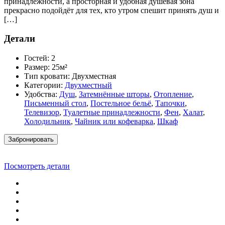
принадлежности, а просторная и удобная душевая зона
прекрасно подойдёт для тех, кто утром спешит принять душ и
[…]
Детали
Гостей:
2
Размер:
25м²
Тип кровати:
Двухместная
Категории:
Двухместный
Удобства:
Душ
,
Затемнённые шторы
,
Отопление
,
Письменный стол
,
Постельное бельё
,
Тапочки
,
Телевизор
,
Туалетные принадлежности
,
Фен
,
Халат
,
Холодильник
,
Чайник или кофеварка
,
Шкаф
Забронировать
Посмотреть детали