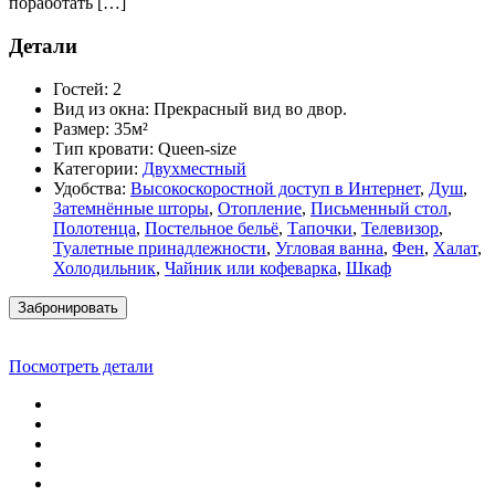
поработать […]
Детали
Гостей:
2
Вид из окна:
Прекрасный вид во двор.
Размер:
35м²
Тип кровати:
Queen-size
Категории:
Двухместный
Удобства:
Высокоскоростной доступ в Интернет
,
Душ
,
Затемнённые шторы
,
Отопление
,
Письменный стол
,
Полотенца
,
Постельное бельё
,
Тапочки
,
Телевизор
,
Туалетные принадлежности
,
Угловая ванна
,
Фен
,
Халат
,
Холодильник
,
Чайник или кофеварка
,
Шкаф
Забронировать
Посмотреть детали