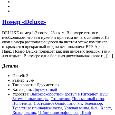
Номер «Deluxe»
DELUXE номер 1-2 гостя , 28.кв. м. В номере есть все
необходимое, что вам нужно и при этом ничего лишнего. Из
окон номера располагающегося на шестом этаже комплекса ,
открывается прекрасный вид на весь комплекс ВТБ Арена
Парк. Номер Deluxe подойдёт как для деловых поездок, так и
для отдыха. В номере одна большая двухспальная кровать, […]
Детали
Гостей:
2
Размер:
28м²
Тип кровати:
Двухместная
Категории:
Двухместный
Удобства:
Высокоскоростной доступ в Интернет
,
Душ
,
Затемнённые шторы
,
Отопление
,
Письменный стол
,
Полотенца
,
Постельное бельё
,
Тапочки
,
Телевизор
,
Туалетные принадлежности
,
Угловая ванна
,
Фен
,
Халат
,
Холодильник
,
Чайник или кофеварка
,
Шкаф