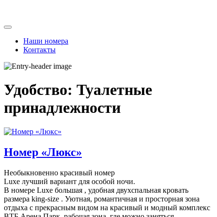
Skip
to
content
Наши номера
Контакты
Удобство:
Туалетные
принадлежности
Номер «Люкс»
Необыкновенно красивый номер
Luxe лучший вариант для особой ночи.
В номере Luxe большая , удобная двухспальная кровать
размера king-size . Уютная, романтичная и просторная зона
отдыха с прекрасным видом на красивый и модный комплекс
ВТБ Арена Парк, рабочая зона, где можно заняться