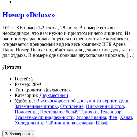
Номер «Deluxe»
DELUXE номер 1-2 гостя , 28.кв. м. В номере есть все
необходимое, что вам нужно и при этом ничего лишнего. Из
окон номера располагающегося на шестом этаже комплекса ,
открывается прекрасный вид на весь комплекс ВТБ Арена
Парк. Номер Deluxe подойдёт как для деловых поездок, так и
для отдыха. В номере одна большая двухспальная кровать, […]
Детали
Гостей:
2
Размер:
28м²
Тип кровати:
Двухместная
Категории:
Двухместный
Удобства:
Высокоскоростной доступ в Интернет
,
Душ
,
Затемнённые шторы
,
Отопление
,
Письменный стол
,
Полотенца
,
Постельное бельё
,
Тапочки
,
Телевизор
,
Туалетные принадлежности
,
Угловая ванна
,
Фен
,
Халат
,
Холодильник
,
Чайник или кофеварка
,
Шкаф
Забронировать