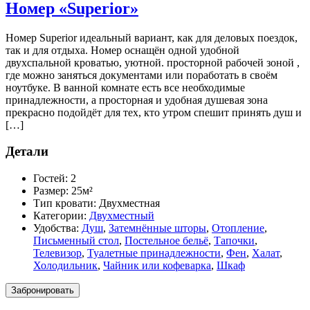
Номер «Superior»
Номер Superior идеальный вариант, как для деловых поездок,
так и для отдыха. Номер оснащён одной удобной
двухспальной кроватью, уютной. просторной рабочей зоной ,
где можно заняться документами или поработать в своём
ноутбуке. В ванной комнате есть все необходимые
принадлежности, а просторная и удобная душевая зона
прекрасно подойдёт для тех, кто утром спешит принять душ и
[…]
Детали
Гостей:
2
Размер:
25м²
Тип кровати:
Двухместная
Категории:
Двухместный
Удобства:
Душ
,
Затемнённые шторы
,
Отопление
,
Письменный стол
,
Постельное бельё
,
Тапочки
,
Телевизор
,
Туалетные принадлежности
,
Фен
,
Халат
,
Холодильник
,
Чайник или кофеварка
,
Шкаф
Забронировать