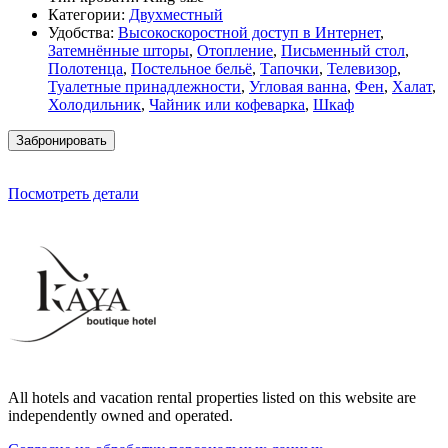
Категории:
Двухместный
Удобства:
Высокоскоростной доступ в Интернет
,
Затемнённые шторы
,
Отопление
,
Письменный стол
,
Полотенца
,
Постельное бельё
,
Тапочки
,
Телевизор
,
Туалетные принадлежности
,
Угловая ванна
,
Фен
,
Халат
,
Холодильник
,
Чайник или кофеварка
,
Шкаф
Забронировать
Посмотреть детали
All hotels and vacation rental properties listed on this website are
independently owned and operated.