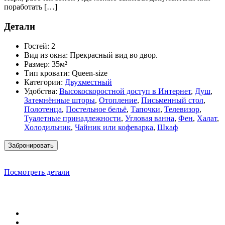
поработать […]
Детали
Гостей:
2
Вид из окна:
Прекрасный вид во двор.
Размер:
35м²
Тип кровати:
Queen-size
Категории:
Двухместный
Удобства:
Высокоскоростной доступ в Интернет
,
Душ
,
Затемнённые шторы
,
Отопление
,
Письменный стол
,
Полотенца
,
Постельное бельё
,
Тапочки
,
Телевизор
,
Туалетные принадлежности
,
Угловая ванна
,
Фен
,
Халат
,
Холодильник
,
Чайник или кофеварка
,
Шкаф
Забронировать
Посмотреть детали